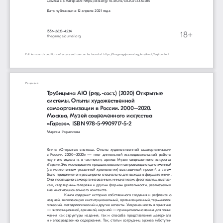
Ссылка на материал: https://doi.org/10.35074/GJ.2021.53.67.014
Дата публикации: 12 апреля 2021 года
ISSN-2633-4534
18+
thegaragejournal.org 
Full terms and conditions of access and use can be found at: https://thegaragejournal.org/en/about/faq#content
Рецензия
Трубицына AЮ (ред.-сост.) (2020) Открытые 
системы. Опыты художественной 
самоорганизации в России. 2000–2020. 
Москва, Музей современного искусства 
«Гараж». ISBN 978-5-9909717-5-2
Марина Исраилова
Книга  «Открытые  системы.  Опыты  художественной  самоорганизации  
в 
России
.  2000–2020»  —  итог  длительной  исследовательской  работы  
научного  отдела  
и,  в  
частности,  архива  Музея  современного  искусства  
«Гараж». Это исследование предшествовало 
и 
сопровождало одноименный 
(за  исключением  указанной  хронологии)  выставочный  проект
, 
а 
затем 
1
было продолжено 
и 
расширено специально 
для 
выхода 
в 
формате книги. 
Оно посвящено самоорганизованным инициативам: фестивалям, выстав
-
кам, квартирным галереям 
и 
другим формам деятельности, реализуемым 
вне институционального контекста.
Книга содержит историю собственного создания 
и 
рефлексию 
над 
ней, включающую институциональный, организационный, терминоло
-
гический, методологический 
и 
другие аспекты. Укорененность 
в 
практике 
— экспозиционной, архивной, научной — принципиально важна 
для 
пони
-
мания 
как 
структуры  издания,  так  
и 
способа  представления  материала  
и 
непосредсвенно  содержания.  Так,  статьи  сотрудниц  архива  («Вступи
-