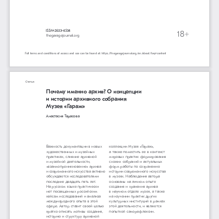
ISSN-2633-4534
18+
thegaragejournal.org 
Full terms and conditions of access and use can be found at: https://thegaragejournal.org/en/about/faq#content
Статья
Почему именно архив? О концепции 
и истории архивного собрания 
Музея «Гараж» 
Анастасия Тарасова
коллекции Музея «Гараж», 
Важность документации в новых 
а также поместить ее в контекст 
художественных и музейных 
мировых практик формирования 
практиках, слияние архивной 
схожих собраний и актуальных 
и музейной деятельности, 
форм работы по сохранению 
«взаимопроникновение» архива 
истории современного искусства 
и современного искусства активно 
в музеях. Наблюдения автора 
обсуждаются исследователями 
основаны на 
личном опыте 
последние двадцать пять лет. 
создания и 
хранения архива 
На русском языке практически 
в научном отделе музея, а 
также 
нет посвященных российским 
на изучении практик других 
кейсам исследований и анализа 
культурных институций в рамках 
международного опыта в этой 
этой деятельности, и являются 
сфере. Автор ставит своей целью 
попыткой саморефлексии.
кратко описать мотивы создания, 
историю и структуру архивной 