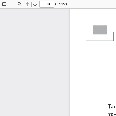
(1 of 27)
Toggle
Find
Previous
Next
Sidebar
Та
та