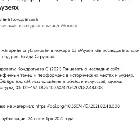
музеях 
лана Кондратьева 
висимая исследовательница, Москва 
 материал опубликован в номере 03 «Музей как исследовательски
, под ред. Влада Струкова.
ровать: Кондратьева С (2021) Танцевать о наследии: сайт-
ифичный танец и перформанс в исторических местах и музеях. 
Garage Journal: исследования в области искусства, музеев 
льтуры
, 03: 131–157. DOI: 10.35074/GJ.2021.82.48.008
ка на материал: https://doi.org/10.35074/GJ.2021.82.48.008
 публикации: 24 сентября 2021 года