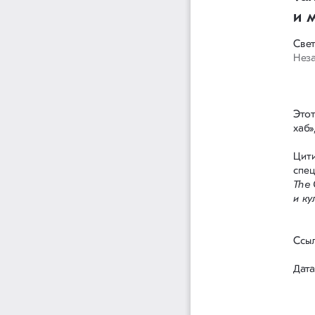
и 
Свет
Неза
Этот
хаб»
Цити
спец
The 
и ку
Ссыл
Дата