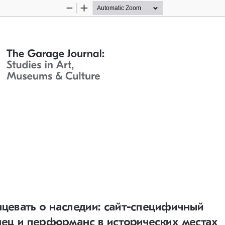
Zoom
Zoom
Out
In
нцевать о наследии: сайт-специфичный 
нец и перформанс в исторических местах 